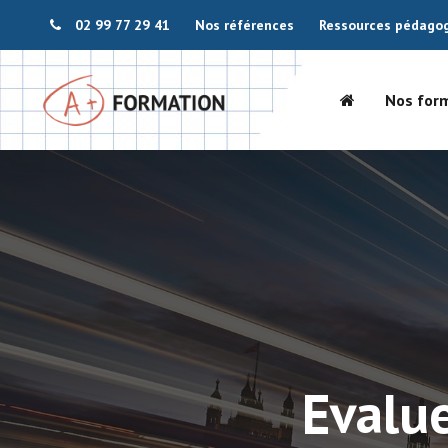
02 99 77 29 41
Nos références
Ressources pédago
Nos for
Evalue