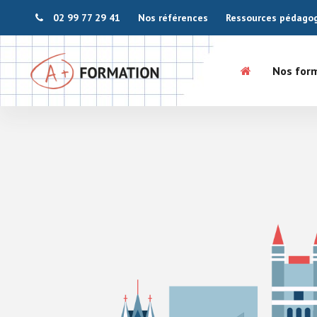
02 99 77 29 41
Nos références
Ressources pédago
Nos for